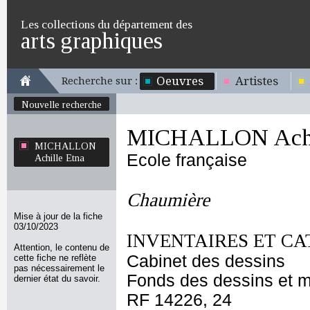
Les collections du département des
arts graphiques
Oeuvres
Artistes
Recherche sur :
Nouvelle recherche
MICHALLON Achil
MICHALLON
Ecole française
Achille Etna
Chaumière
Mise à jour de la fiche
03/10/2023
INVENTAIRES ET CA
Attention, le contenu de
Cabinet des dessins
cette fiche ne reflète
pas nécessairement le
Fonds des dessins et m
dernier état du savoir.
RF 14226, 24