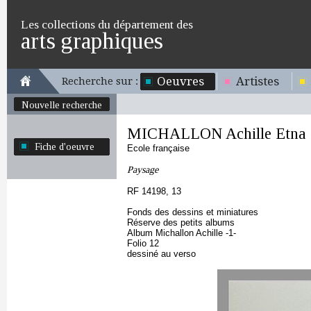
Les collections du département des
arts graphiques
Oeuvres
Artistes
Recherche sur :
Nouvelle recherche
MICHALLON Achille Etna
Fiche d'oeuvre
Ecole française
Paysage
RF 14198, 13
Fonds des dessins et miniatures
Réserve des petits albums
Album Michallon Achille -1-
Folio 12
dessiné au verso