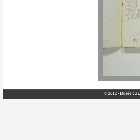
© 2012 - Musée du L