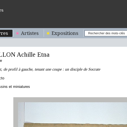
es
res
Artistes
Expositions
ON Achille Etna
se
de profil à gauche, tenant une coupe : un disciple de Socrate
cto
sins et miniatures