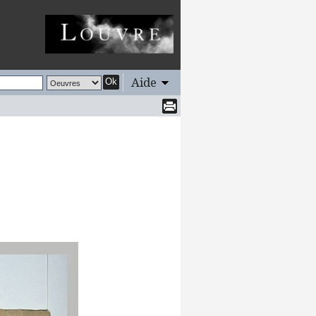
Aide
Ok