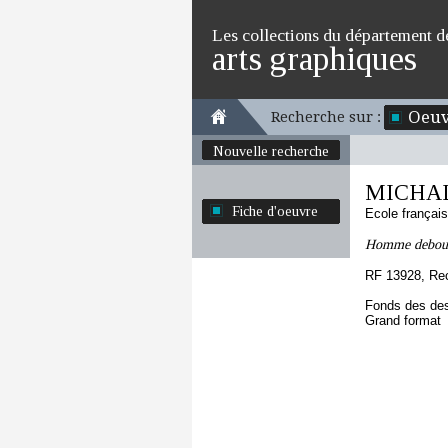
Les collections du département d
arts graphiques
Oeuv
Recherche sur :
Nouvelle recherche
MICHALL
Fiche d'oeuvre
Ecole françai
Homme debout, 
RF 13928, Re
Fonds des des
Grand format