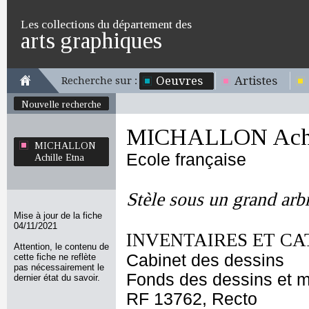
Les collections du département des
arts graphiques
Oeuvres
Artistes
Recherche sur :
Nouvelle recherche
MICHALLON Achil
MICHALLON
Ecole française
Achille Etna
Stèle sous un grand arb
Mise à jour de la fiche
04/11/2021
INVENTAIRES ET CA
Attention, le contenu de
Cabinet des dessins
cette fiche ne reflète
pas nécessairement le
Fonds des dessins et m
dernier état du savoir.
RF 13762, Recto