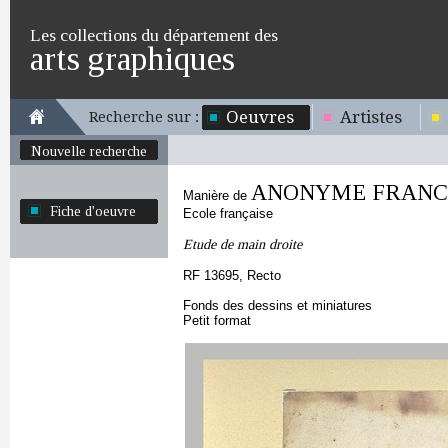
Les collections du département des
arts graphiques
Oeuvres
Artistes
Recherche sur :
Nouvelle recherche
ANONYME FRANCAI
Manière de
Fiche d'oeuvre
Ecole française
Etude de main droite
RF 13695, Recto
Fonds des dessins et miniatures
Petit format