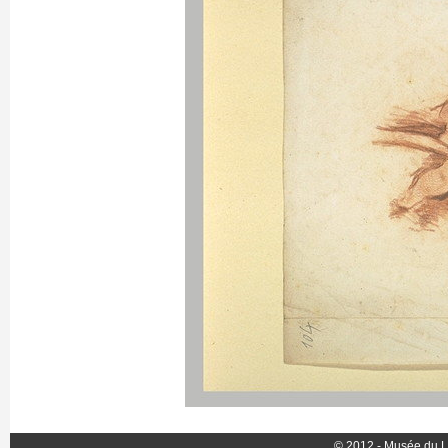
© 2012 - Musée du L