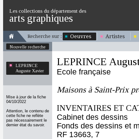
Les collections du département des
arts graphiques
Oeuvres
Artistes
Recherche sur :
Nouvelle recherche
LEPRINCE August
LEPRINCE
Ecole française
Auguste Xavier
Maisons à Saint-Prix prè
Mise à jour de la fiche
04/10/2022
INVENTAIRES ET CA
Attention, le contenu de
Cabinet des dessins
cette fiche ne reflète
pas nécessairement le
Fonds des dessins et m
dernier état du savoir.
RF 13663, 7