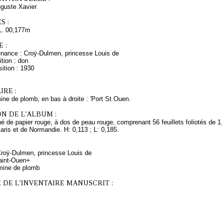
uste Xavier
S :
L. 00,177m
 :
enance : Croÿ-Dulmen, princesse Louis de
tion : don
ition : 1930
RE :
ine de plomb, en bas à droite : 'Port St Ouen.
N DE L'ALBUM :
é de papier rouge, à dos de peau rouge, comprenant 56 feuillets foliotés de 1,
ris et de Normandie. H: 0,113 ; L: 0,185.
 Croÿ-Dulmen, princesse Louis de
Saint-Ouen+
mine de plomb
 DE L'INVENTAIRE MANUSCRIT :