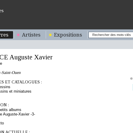
es
res
Artistes
Expositions
E Auguste Xavier
se
t-Saint-Ouen
©
S ET CATALOGUES :
essins
sins et miniatures
ON :
etits albums
e Auguste-Xavier -3-
cto
ON ACTUELLE :