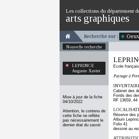
Les collections du département d
arts graphiques
Oeuv
Recherche sur :
Nouvelle recherche
LEPRINC
LEPRINCE
Ecole françai
Auguste Xavier
Paysage à Por
INVENTAIRE
Cabinet des d
Fonds des des
Mise à jour de la fiche
RF 13659, 44
04/10/2022
LOCALISATI
Attention, le contenu de
Réserve des p
cette fiche ne reflète
Album Leprinc
pas nécessairement le
Folio 41
dernier état du savoir.
dessiné au re
ATTRIBUTI