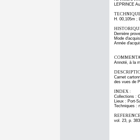
LEPRINCE Aug
TECHNIQUE
H. 00,105m ; 
HISTORIQUE
Dernière prov
Mode d'acquisi
Année d'acquis
COMMENTAI
Annoté, à la m
DESCRIPTIO
Carnet cartonn
des vues de Pa
INDEX :
Collections :
Lieux : Port-
Techniques : 
REFERENCE
vol. 23, p. 383