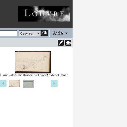
Aide
Ok
 GrandPalaisRmn (Musée du Louvre) / Michel Urtado