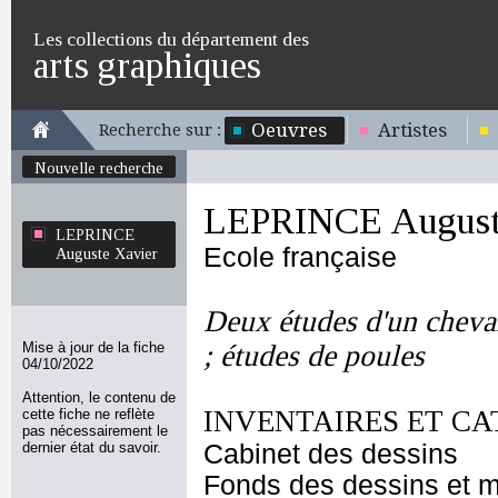
Les collections du département des
arts graphiques
Oeuvres
Artistes
Recherche sur :
Nouvelle recherche
LEPRINCE August
LEPRINCE
Ecole française
Auguste Xavier
Deux études d'un cheval
Mise à jour de la fiche
; études de poules
04/10/2022
Attention, le contenu de
INVENTAIRES ET CA
cette fiche ne reflète
pas nécessairement le
dernier état du savoir.
Cabinet des dessins
Fonds des dessins et m