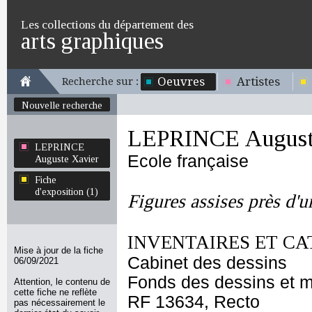
Les collections du département des
arts graphiques
Oeuvres
Artistes
Recherche sur :
Nouvelle recherche
LEPRINCE August
LEPRINCE
Ecole française
Auguste Xavier
Fiche
d'exposition (1)
Figures assises près d'
INVENTAIRES ET CA
Mise à jour de la fiche
Cabinet des dessins
06/09/2021
Fonds des dessins et m
Attention, le contenu de
cette fiche ne reflète
RF 13634, Recto
pas nécessairement le