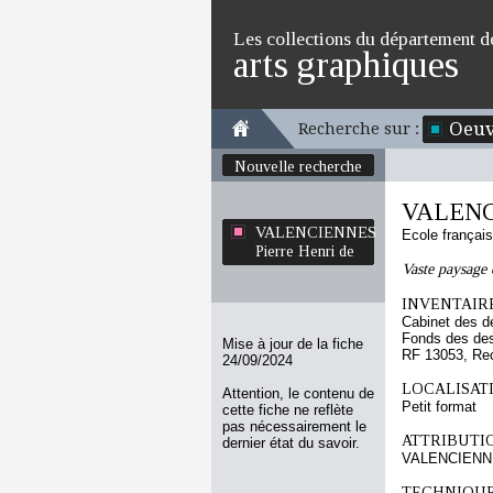
Les collections du département d
arts graphiques
Oeuv
Recherche sur :
Nouvelle recherche
VALENCI
VALENCIENNES
Ecole françai
Pierre Henri de
Vaste paysage 
INVENTAIRE
Cabinet des d
Fonds des des
Mise à jour de la fiche
RF 13053, Re
24/09/2024
LOCALISATI
Attention, le contenu de
Petit format
cette fiche ne reflète
pas nécessairement le
ATTRIBUTI
dernier état du savoir.
VALENCIENNES
TECHNIQUE