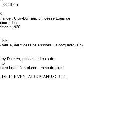
L. 00,312m
 :
enance : Croÿ-Dulmen, princesse Louis de
tion : don
ition : 1930
RE :
euille, deux dessins annotés : 'a borguetto (sic)'.
 Croÿ-Dulmen, princesse Louis de
tto
encre brune à la plume - mine de plomb
 DE L'INVENTAIRE MANUSCRIT :