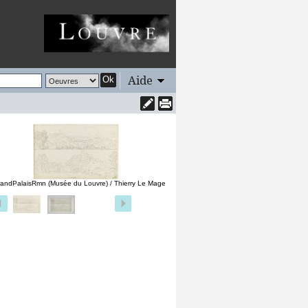
Aide
Ok
andPalaisRmn (Musée du Louvre) / Thierry Le Mage