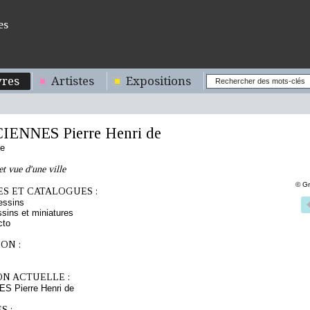
es
res
Artistes
Expositions
ENNES Pierre Henri de
se
et vue d'une ville
© Gr
S ET CATALOGUES :
essins
sins et miniatures
cto
ON :
ON ACTUELLE :
 Pierre Henri de
S :