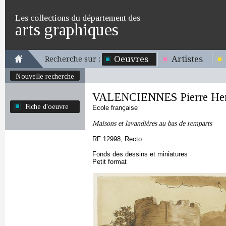
Les collections du département des
arts graphiques
Oeuvres
Artistes
Recherche sur :
Nouvelle recherche
VALENCIENNES Pierre Hen
Fiche d'oeuvre
Ecole française
Maisons et lavandières au bas de remparts
RF 12998, Recto
Fonds des dessins et miniatures
Petit format