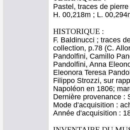
Pastel, traces de pierre
H. 00,218m ; L. 00,294
HISTORIQUE :
F. Baldinucci ; traces d
collection, p.78 (C. Allo
Pandolfini, Camillo Pand
Pandolfini, Anna Eleono
Eleonora Teresa Pandolf
Filippo Strozzi, sur ra
Napoléon en 1806; marq
Dernière provenance : S
Mode d'acquisition : ac
Année d'acquisition : 1
INVENTAIRE DU MU