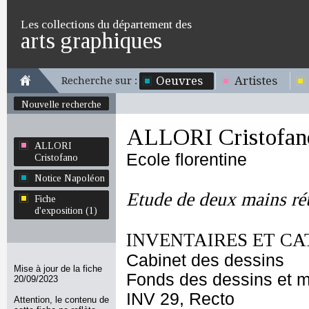
Les collections du département des
arts graphiques
Oeuvres
Artistes
Recherche sur :
Nouvelle recherche
ALLORI Cristofan
ALLORI
Ecole florentine
Cristofano
Notice Napoléon
Etude de deux mains ré
Fiche
d'exposition (1)
INVENTAIRES ET CA
Cabinet des dessins
Mise à jour de la fiche
Fonds des dessins et m
20/09/2023
INV 29, Recto
Attention, le contenu de