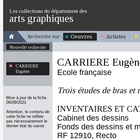
Les collections du département des
arts graphiques
Oeuvres
Artistes
Recherche sur :
Nouvelle recherche
CARRIERE Eugèn
CARRIERE
Ecole française
Eugène
Trois études de bras et 
Mise à jour de la fiche
06/09/2021
INVENTAIRES ET CA
Attention, le contenu de
Cabinet des dessins
cette fiche ne reflète
pas nécessairement le
Fonds des dessins et m
dernier état du savoir.
RF 12910, Recto