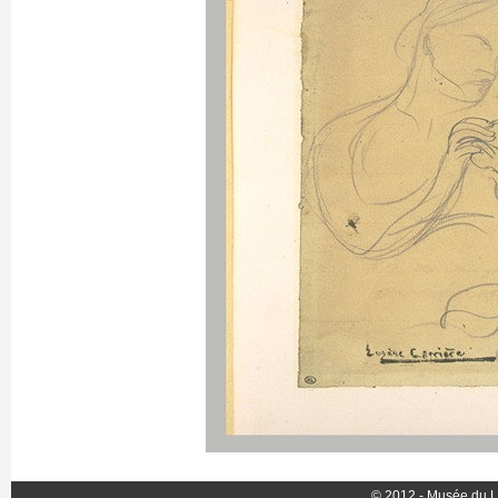
© 2012 - Musée du L