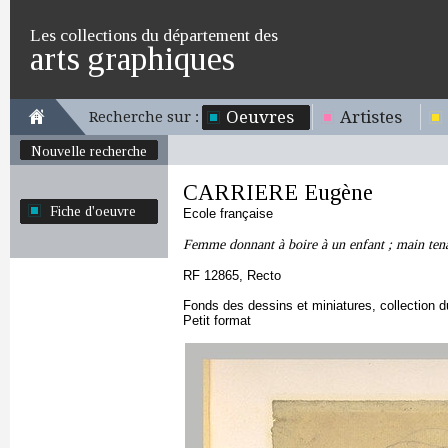
Les collections du département des
arts graphiques
Oeuvres
Artistes
Recherche sur :
Nouvelle recherche
CARRIERE Eugène
Fiche d'oeuvre
Ecole française
Femme donnant à boire à un enfant ; main ten
RF 12865, Recto
Fonds des dessins et miniatures, collection 
Petit format