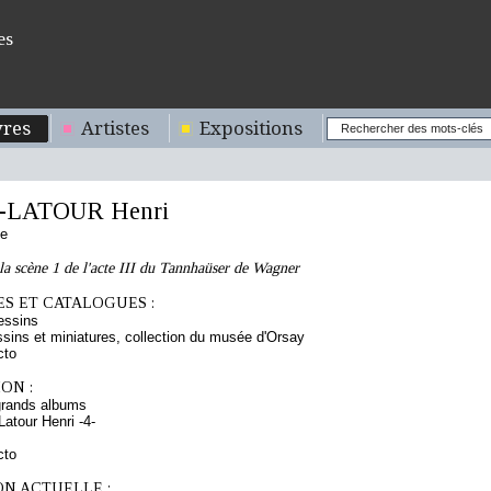
es
res
Artistes
Expositions
-LATOUR Henri
se
la scène 1 de l'acte III du Tannhaüser de Wagner
S ET CATALOGUES :
essins
sins et miniatures, collection du musée d'Orsay
cto
ON :
grands albums
atour Henri -4-
cto
ON ACTUELLE :