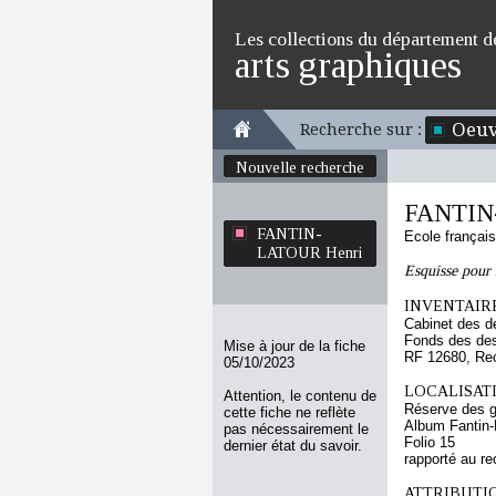
Les collections du département d
arts graphiques
Oeuv
Recherche sur :
Nouvelle recherche
FANTIN
FANTIN-
Ecole françai
LATOUR Henri
Esquisse pour 
INVENTAIRE
Cabinet des d
Fonds des des
Mise à jour de la fiche
RF 12680, Re
05/10/2023
LOCALISATI
Attention, le contenu de
Réserve des 
cette fiche ne reflète
Album Fantin-L
pas nécessairement le
Folio 15
dernier état du savoir.
rapporté au re
ATTRIBUTI