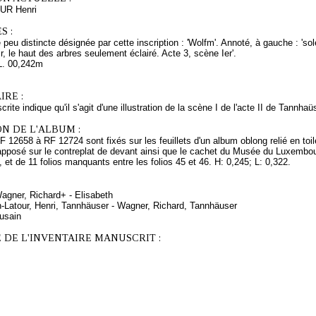
UR Henri
S :
re peu distincte désignée par cette inscription : 'Wolfm'. Annoté, à gauche : '
air, le haut des arbres seulement éclairé. Acte 3, scène Ier'.
L. 00,242m
RE :
ite indique qu'il s'agit d'une illustration de la scène I de l'acte II de Tannhaüs
N DE L'ALBUM :
 12658 à RF 12724 sont fixés sur les feuillets d'un album oblong relié en toil
apposé sur le contreplat de devant ainsi que le cachet du Musée du Luxembou
2, et de 11 folios manquants entre les folios 45 et 46. H: 0,245; L: 0,322.
agner, Richard+ - Elisabeth
n-Latour, Henri, Tannhäuser - Wagner, Richard, Tannhäuser
fusain
 DE L'INVENTAIRE MANUSCRIT :