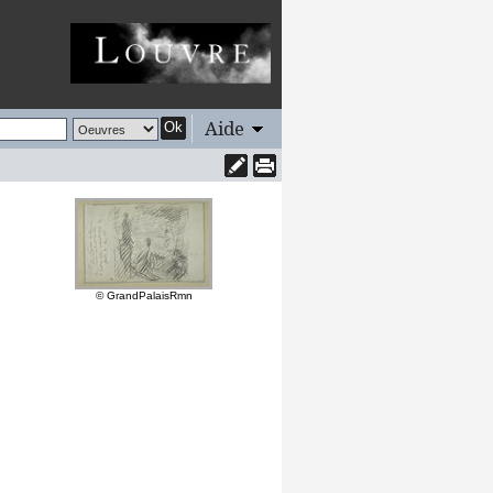
Aide
Ok
© GrandPalaisRmn