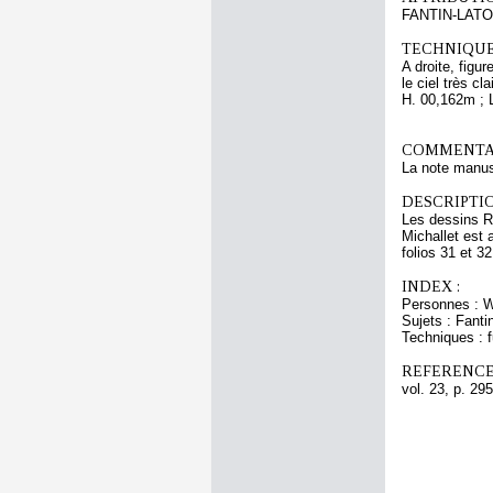
FANTIN-LATO
TECHNIQUE
A droite, figu
le ciel très cl
H. 00,162m ; 
COMMENTAI
La note manuscr
DESCRIPTIO
Les dessins RF
Michallet est 
folios 31 et 3
INDEX :
Personnes : W
Sujets : Fanti
Techniques : 
REFERENCE
vol. 23, p. 295