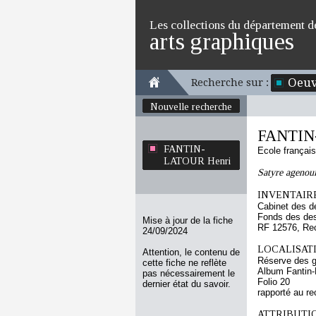
Les collections du département d
arts graphiques
Oeuv
Recherche sur :
Nouvelle recherche
FANTIN
FANTIN-
Ecole françai
LATOUR Henri
Satyre agenou
INVENTAIRE
Cabinet des d
Fonds des des
Mise à jour de la fiche
RF 12576, Re
24/09/2024
LOCALISATI
Attention, le contenu de
Réserve des 
cette fiche ne reflète
Album Fantin-L
pas nécessairement le
Folio 20
dernier état du savoir.
rapporté au re
ATTRIBUTI