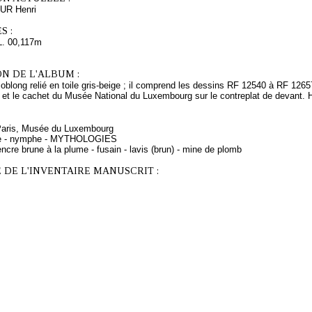
UR Henri
S :
L. 00,117m
N DE L'ALBUM :
oblong relié en toile gris-beige ; il comprend les dessins RF 12540 à RF 12657.
et le cachet du Musée National du Luxembourg sur le contreplat de devant. H:
 Paris, Musée du Luxembourg
yre - nymphe - MYTHOLOGIES
ncre brune à la plume - fusain - lavis (brun) - mine de plomb
 DE L'INVENTAIRE MANUSCRIT :