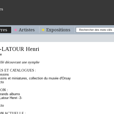
es
res
Artistes
Expositions
-LATOUR Henri
se
illé découvrant une nymphe
S ET CATALOGUES :
essins
sins et miniatures, collection du musée d'Orsay
cto
ON :
grands albums
atour Henri -3-
cto
ON ACTUELLE :