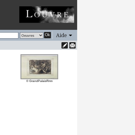
Aide
Ok
© GrandPalaisRmn