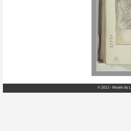
© 2012 - Musée du L