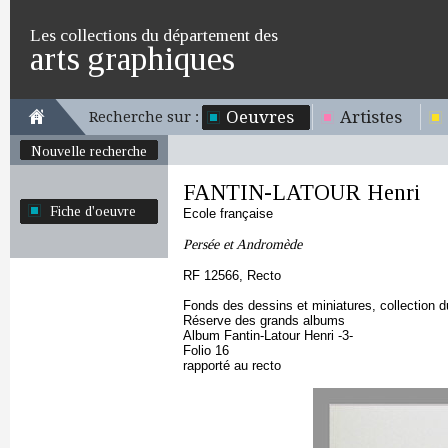
Les collections du département des
arts graphiques
Oeuvres
Artistes
Recherche sur :
Nouvelle recherche
FANTIN-LATOUR Henri
Fiche d'oeuvre
Ecole française
Persée et Andromède
RF 12566, Recto
Fonds des dessins et miniatures, collection 
Réserve des grands albums
Album Fantin-Latour Henri -3-
Folio 16
rapporté au recto