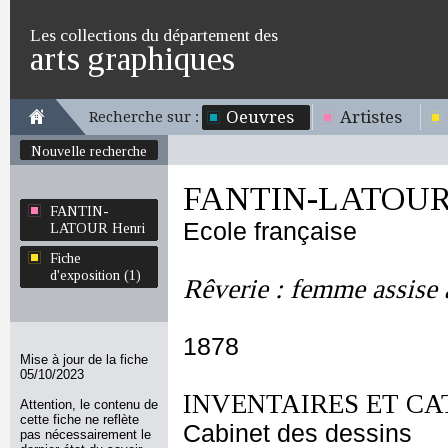
Les collections du département des
arts graphiques
Oeuvres
Artistes
Recherche sur :
Nouvelle recherche
FANTIN-LATOUR 
FANTIN-
Ecole française
LATOUR Henri
Fiche
d'exposition (1)
Rêverie : femme assise 
1878
Mise à jour de la fiche
05/10/2023
INVENTAIRES ET CA
Attention, le contenu de
cette fiche ne reflète
Cabinet des dessins
pas nécessairement le