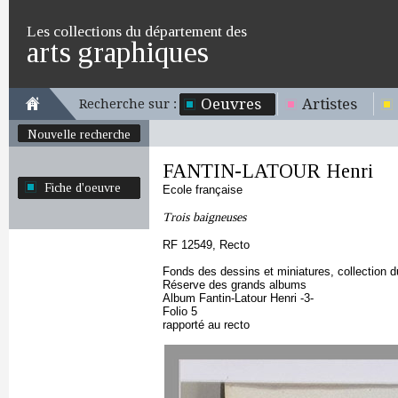
Les collections du département des
arts graphiques
Oeuvres
Artistes
Recherche sur :
Nouvelle recherche
FANTIN-LATOUR Henri
Fiche d'oeuvre
Ecole française
Trois baigneuses
RF 12549, Recto
Fonds des dessins et miniatures, collection 
Réserve des grands albums
Album Fantin-Latour Henri -3-
Folio 5
rapporté au recto