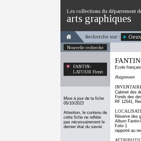
Les collections du département d
arts graphiques
Oeuv
Recherche sur :
Nouvelle recherche
FANTIN
FANTIN-
Ecole françai
LATOUR Henri
Baigneuses
INVENTAIRE
Cabinet des d
Fonds des des
Mise à jour de la fiche
RF 12541, Re
05/10/2023
LOCALISATI
Attention, le contenu de
Réserve des 
cette fiche ne reflète
Album Fantin-L
pas nécessairement le
Folio 1
dernier état du savoir.
rapporté au re
ATTRIBUTI