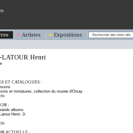
es
res
Artistes
Expositions
-LATOUR Henri
se
S ET CATALOGUES :
essins
sins et miniatures, collection du musée d'Orsay
cto
ON :
grands albums
atour Henri -3-
cto
ON ACTUELLE :