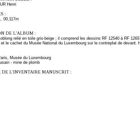
UR Henri
S :
L. 00,117m
N DE L'ALBUM :
oblong relié en toile gris-beige ; il comprend les dessins RF 12540 à RF 12657.
et le cachet du Musée National du Luxembourg sur le contreplat de devant. H:
 Paris, Musée du Luxembourg
fusain - mine de plomb
 DE L'INVENTAIRE MANUSCRIT :