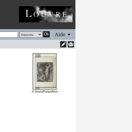
Aide
Ok
© GrandPalaisRmn