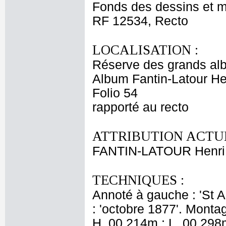
Fonds des dessins et m
RF 12534, Recto
LOCALISATION :
Réserve des grands al
Album Fantin-Latour Hen
Folio 54
rapporté au recto
ATTRIBUTION ACTUE
FANTIN-LATOUR Henri
TECHNIQUES :
Annoté à gauche : 'St An
: 'octobre 1877'. Mont
H. 00,214m ; L. 00,298