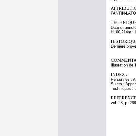
ATTRIBUTI
FANTIN-LATO
TECHNIQUE
Daté et annot
H. 00,214m ; 
HISTORIQUE
Dernière pro
COMMENTAI
Illusration de
INDEX :
Personnes : A
Sujets : Appar
Techniques : c
REFERENCE
vol. 23, p. 268