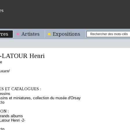
es
res
Artistes
Expositions
-LATOUR Henri
se
starté
S ET CATALOGUES :
essins
sins et miniatures, collection du musée d'Orsay
cto
ON :
grands albums
atour Henri -2-
cto