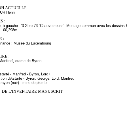
ON ACTUELLE :
UR Henri
S :
é, à gauche : '3 Xbre 73' 'Chauve-souris'. Montage commun avec les dessins
L. 00,298m
 :
venance : Musée du Luxembourg
RE :
 'Manfred', drame de Byron.
starté - Manfred - Byron, Lord+
ition d'Astarté - Byron, George, Lord, Manfred
rayon (noir) - mine de plomb
 DE L'INVENTAIRE MANUSCRIT :