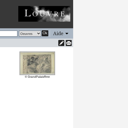
Aide
Ok
© GrandPalaisRmn