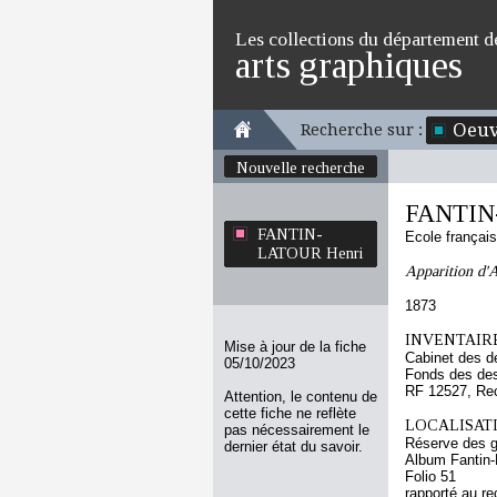
Les collections du département d
arts graphiques
Oeuv
Recherche sur :
Nouvelle recherche
FANTIN
FANTIN-
Ecole françai
LATOUR Henri
Apparition d'A
1873
INVENTAIRE
Mise à jour de la fiche
Cabinet des d
05/10/2023
Fonds des des
RF 12527, Re
Attention, le contenu de
cette fiche ne reflète
LOCALISATI
pas nécessairement le
Réserve des 
dernier état du savoir.
Album Fantin-L
Folio 51
rapporté au re