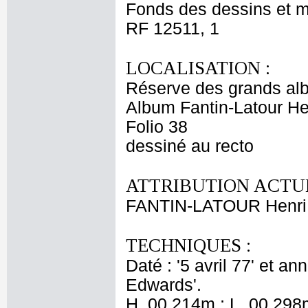
Fonds des dessins et m
RF 12511, 1
LOCALISATION :
Réserve des grands al
Album Fantin-Latour Hen
Folio 38
dessiné au recto
ATTRIBUTION ACTUE
FANTIN-LATOUR Henri
TECHNIQUES :
Daté : '5 avril 77' et a
Edwards'.
H. 00,214m ; L. 00,298