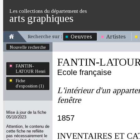
Les collections du département des
arts graphiques
Oeuvres
Artistes
Recherche sur :
Nouvelle recherche
FANTIN-LATOUR 
FANTIN-
Ecole française
LATOUR Henri
Fiche
d'exposition (1)
L'intérieur d'un appar
fenêtre
Mise à jour de la fiche
1857
05/10/2023
Attention, le contenu de
cette fiche ne reflète
INVENTAIRES ET CA
pas nécessairement le