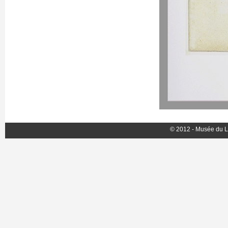
© 2012 - Musée du L