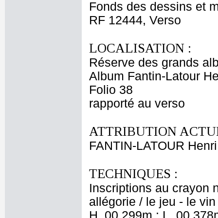
Fonds des dessins et m
RF 12444, Verso
LOCALISATION :
Réserve des grands al
Album Fantin-Latour Hen
Folio 38
rapporté au verso
ATTRIBUTION ACTUE
FANTIN-LATOUR Henri
TECHNIQUES :
Inscriptions au crayon no
allégorie / le jeu - le vi
H. 00,299m ; L. 00,378