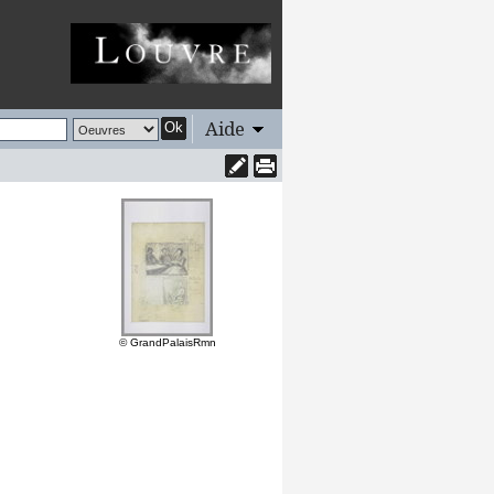
Aide
Ok
© GrandPalaisRmn