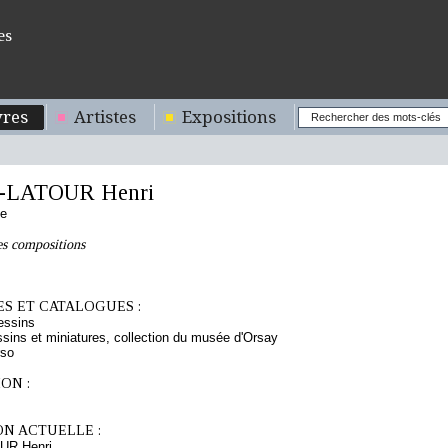
es
res
Artistes
Expositions
-LATOUR Henri
se
es compositions
S ET CATALOGUES :
essins
sins et miniatures, collection du musée d'Orsay
rso
ON :
ON ACTUELLE :
UR Henri