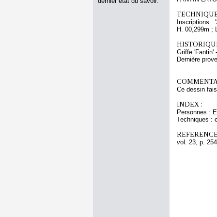
dernier état du savoir.
TECHNIQUE
Inscriptions :
H. 00,299m ; 
HISTORIQUE
Griffe 'Fantin' 
Dernière pro
COMMENTAI
Ce dessin faisa
INDEX :
Personnes : 
Techniques : c
REFERENCE
vol. 23, p. 254