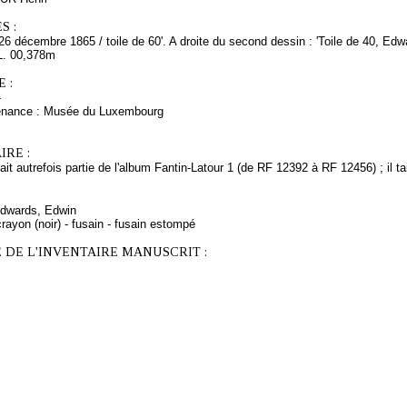
S :
 '26 décembre 1865 / toile de 60'. A droite du second dessin : 'Toile de 40, Edw
L. 00,378m
 :
-
venance : Musée du Luxembourg
RE :
it autrefois partie de l'album Fantin-Latour 1 (de RF 12392 à RF 12456) ; il tait
Edwards, Edwin
rayon (noir) - fusain - fusain estompé
 DE L'INVENTAIRE MANUSCRIT :