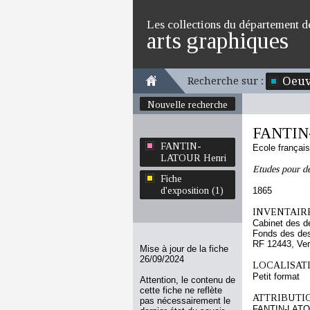
Les collections du département d
arts graphiques
Oeuv
Recherche sur :
Nouvelle recherche
FANTIN
FANTIN-
Ecole françai
LATOUR Henri
Etudes pour d
Fiche
d'exposition (1)
1865
INVENTAIRE
Cabinet des d
Fonds des des
RF 12443, Ve
Mise à jour de la fiche
26/09/2024
LOCALISATI
Petit format
Attention, le contenu de
cette fiche ne reflète
ATTRIBUTI
pas nécessairement le
FANTIN-LATO