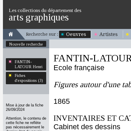
Les collections du département des
arts graphiques
Oeuvres
Artistes
Recherche sur :
Nouvelle recherche
FANTIN-LATOUR 
FANTIN-
Ecole française
LATOUR Henri
Fiches
d'expositions (3)
Figures autour d'une ta
1865
Mise à jour de la fiche
26/09/2024
INVENTAIRES ET CA
Attention, le contenu de
cette fiche ne reflète
Cabinet des dessins
pas nécessairement le