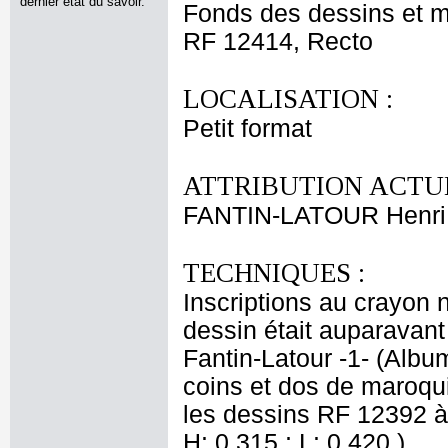
dernier état du savoir.
Fonds des dessins et m
RF 12414, Recto
LOCALISATION :
Petit format
ATTRIBUTION ACTUE
FANTIN-LATOUR Henri
TECHNIQUES :
Inscriptions au crayon no
dessin était auparavant 
Fantin-Latour -1- (Albu
coins et dos de maroqu
les dessins RF 12392 à 
H: 0,315 ; L: 0,420.).