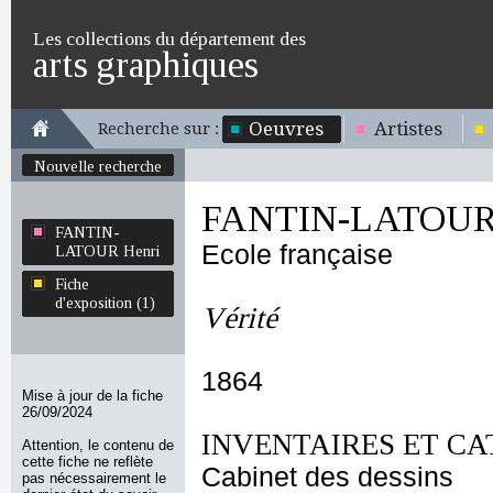
Les collections du département des
arts graphiques
Oeuvres
Artistes
Recherche sur :
Nouvelle recherche
FANTIN-LATOUR 
FANTIN-
Ecole française
LATOUR Henri
Fiche
d'exposition (1)
Vérité
1864
Mise à jour de la fiche
26/09/2024
INVENTAIRES ET CA
Attention, le contenu de
cette fiche ne reflète
Cabinet des dessins
pas nécessairement le