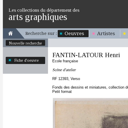
Les collections du département des
arts graphiques
Oeuvres
Artistes
Recherche sur :
Nouvelle recherche
FANTIN-LATOUR Henri
Fiche d'oeuvre
Ecole française
Scène d'atelier
RF 12393, Verso
Fonds des dessins et miniatures, collection 
Petit format