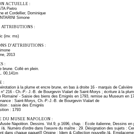
ON ACTUELLE :
STA Pietro
e et Cordellier, Dominique
CANTARINI Simone
 ATTRIBUTIONS :
ic (inv. ms)
NS D'ATTRIBUTIONS :
imone
ine, 2013
S :
 brune. Collé en plein.
L. 00,141m
 :
érotation à la plume et encre brune, en bas à droite 16 - marquis de Calvièr
 n° 216 - Ch.-P.- J.-B. de Bourgevin Vialart de Saint-Morys ; écriture à la pl
ole Romaine' - Saisie des biens des Emigrés en 1793, remise au Museum en 1
nance : Saint-Morys, Ch.-P.-J.-B. de Bourgevin Vialart de
tion : saisie des Emigrés
ition : 1793
E DU MUSEE NAPOLEON :
Musée Napoléon. Dessins. Vol.9, p.1696, chap. : Ecole italienne, Dessins en 
 /&. Numéro d'ordre dans l'oeuvre du maître : 29. Désignation des sujets : Cen
ont dans chaque paquet]] Origine : Idem & Collection nouvelle /&. Emplaceme