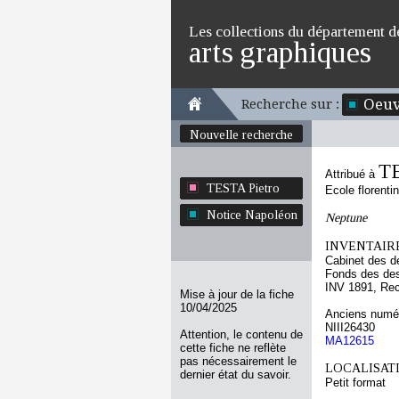
Les collections du département d
arts graphiques
Oeuv
Recherche sur :
Nouvelle recherche
TE
Attribué à
TESTA Pietro
Ecole florenti
Notice Napoléon
Neptune
INVENTAIRE
Cabinet des d
Fonds des des
INV 1891, Re
Mise à jour de la fiche
10/04/2025
Anciens numér
NIII26430
Attention, le contenu de
MA12615
cette fiche ne reflète
pas nécessairement le
LOCALISATI
dernier état du savoir.
Petit format