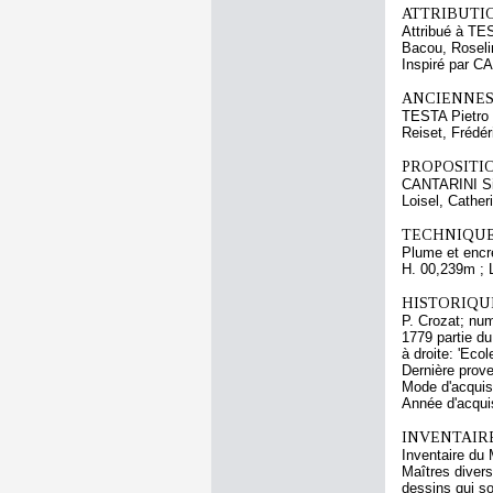
ATTRIBUTI
Attribué à TE
Bacou, Roselin
Inspiré par 
ANCIENNES
TESTA Pietro
Reiset, Frédér
PROPOSITIO
CANTARINI S
Loisel, Cather
TECHNIQUE
Plume et encre
H. 00,239m ; 
HISTORIQUE
P. Crozat; num
1779 partie du
à droite: 'Ec
Dernière prove
Mode d'acquisi
Année d'acquis
INVENTAIR
Inventaire du 
Maîtres divers
dessins qui s