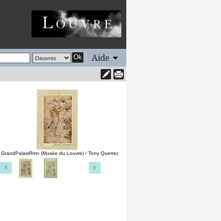
Aide
Ok
 GrandPalaisRmn (Musée du Louvre) / Tony Querrec