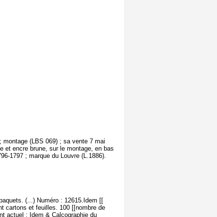
e ; montage (LBS 069) ; sa vente 7 mai
ume et encre brune, sur le montage, en bas
796-1797 ; marque du Louvre (L.1886).
paquets. (...) Numéro : 12615.Idem [[
t cartons et feuilles. 100 [[nombre de
nt actuel : Idem & Calcographie du