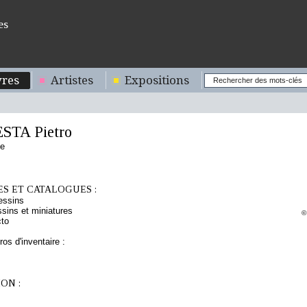
es
res
Artistes
Expositions
STA Pietro
ne
S ET CATALOGUES :
essins
sins et miniatures
©
cto
os d'inventaire :
ON :