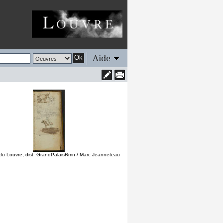
Aide
Ok
u Louvre, dist. GrandPalaisRmn / Marc Jeanneteau