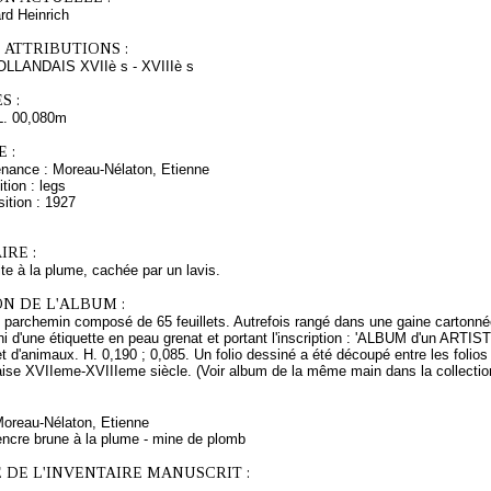
d Heinrich
 ATTRIBUTIONS :
LANDAIS XVIIè s - XVIIIè s
S :
L. 00,080m
 :
enance : Moreau-Nélaton, Etienne
tion : legs
ition : 1927
RE :
e à la plume, cachée par un lavis.
N DE L'ALBUM :
 parchemin composé de 65 feuillets. Autrefois rangé dans une gaine cartonnée
ni d'une étiquette en peau grenat et portant l'inscription : 'ALBUM d'un AR
 d'animaux. H. 0,190 ; 0,085. Un folio dessiné a été découpé entre les folios
ise XVIIeme-XVIIIeme siècle. (Voir album de la même main dans la collection 
Moreau-Nélaton, Etienne
encre brune à la plume - mine de plomb
 DE L'INVENTAIRE MANUSCRIT :