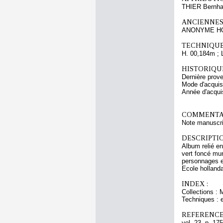
THIER Bernhar
ANCIENNES
ANONYME HOL
TECHNIQUE
H. 00,184m ; 
HISTORIQUE
Dernière prov
Mode d'acquisi
Année d'acquis
COMMENTAI
Note manuscrit
DESCRIPTIO
Album relié en
vert foncé mu
personnages et
Ecole hollanda
INDEX :
Collections : 
Techniques : 
REFERENCE
vol. 23, p. 175