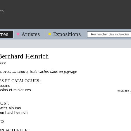
es
res
Artistes
Expositions
ernhard Heinrich
aise
es avec, au centre, trois vaches dans un paysage
S ET CATALOGUES :
essins
sins et miniatures
© Musée d
ON :
etits albums
ernhard Heinrich
cto
ON ACTUELLE :