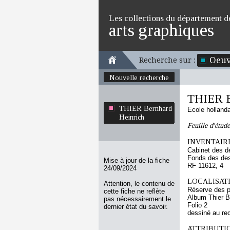
Les collections du département d
arts graphiques
Oeuv
Recherche sur :
Nouvelle recherche
THIER B
THIER Bernhard
Ecole holland
Heinrich
Feuille d'étud
INVENTAIRE
Cabinet des d
Fonds des des
Mise à jour de la fiche
RF 11612, 4
24/09/2024
LOCALISATI
Attention, le contenu de
Réserve des p
cette fiche ne reflète
Album Thier B
pas nécessairement le
Folio 2
dernier état du savoir.
dessiné au re
ATTRIBUTI