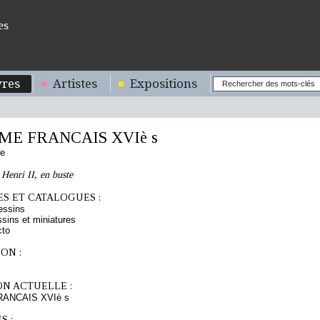
es
res
Artistes
Expositions
E FRANCAIS XVIè s
se
 Henri II, en buste
S ET CATALOGUES :
essins
sins et miniatures
cto
ON :
ON ACTUELLE :
ANCAIS XVIè s
S :