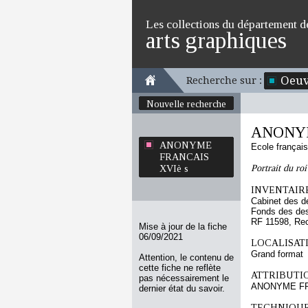
Les collections du département d
arts graphiques
Oeuv
Recherche sur :
Nouvelle recherche
ANONYM
ANONYME
Ecole françai
FRANCAIS
Portrait du roi
XVIè s
INVENTAIRE
Cabinet des d
Fonds des des
RF 11598, Re
Mise à jour de la fiche
06/09/2021
LOCALISATI
Grand format
Attention, le contenu de
cette fiche ne reflète
ATTRIBUTI
pas nécessairement le
ANONYME FR
dernier état du savoir.
TECHNIQUE