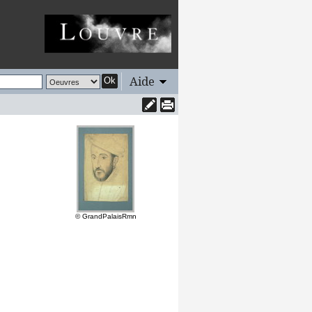
Aide
Ok
© GrandPalaisRmn