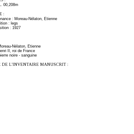
L. 00,208m
 :
enance : Moreau-Nélaton, Etienne
tion : legs
ition : 1927
Moreau-Nélaton, Etienne
nri II, roi de France
ierre noire - sanguine
 DE L'INVENTAIRE MANUSCRIT :