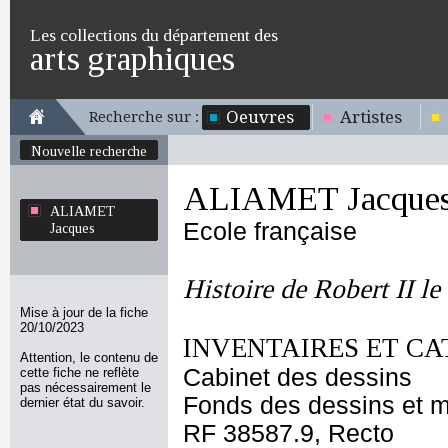
Les collections du département des
arts graphiques
Oeuvres
Artistes
Recherche sur :
Nouvelle recherche
ALIAMET Jacque
ALIAMET
Ecole française
Jacques
Histoire de Robert II le
Mise à jour de la fiche
20/10/2023
INVENTAIRES ET CA
Attention, le contenu de
Cabinet des dessins
cette fiche ne reflète
pas nécessairement le
Fonds des dessins et m
dernier état du savoir.
RF 38587.9, Recto