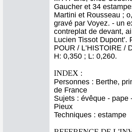
Gaucher et 34 estampes
Martini et Rousseau ; o,
gravé par Voyez. - un ex
contreplat de devant, ai
Lucien Tissot Dupont'.
POUR / L'HISTOIRE / D
H: 0,350 ; L: 0,260.
INDEX :
Personnes : Berthe, pri
de France
Sujets : évêque - pape -
Pieux
Techniques : estampe
REFERENCE DE L'IN