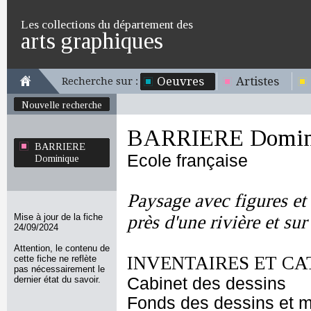
Les collections du département des
arts graphiques
Oeuvres
Artistes
Recherche sur :
Nouvelle recherche
BARRIERE Domin
BARRIERE
Ecole française
Dominique
Paysage avec figures e
Mise à jour de la fiche
près d'une rivière et su
24/09/2024
Attention, le contenu de
INVENTAIRES ET CA
cette fiche ne reflète
pas nécessairement le
dernier état du savoir.
Cabinet des dessins
Fonds des dessins et m