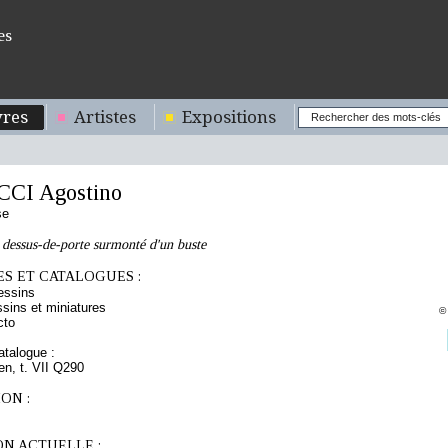
es
res
Artistes
Expositions
CI Agostino
se
dessus-de-porte surmonté d'un buste
S ET CATALOGUES :
essins
sins et miniatures
©
cto
talogue :
ien, t. VII Q290
ON :
ON ACTUELLE :