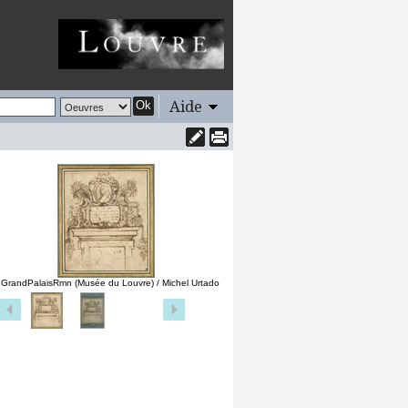
Aide
Ok
 GrandPalaisRmn (Musée du Louvre) / Michel Urtado