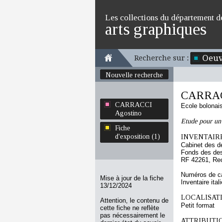
Les collections du département d
arts graphiques
Oeuv
Recherche sur :
Nouvelle recherche
CARRAC
CARRACCI
Ecole bolonai
Agostino
Etude pour un 
Fiche
d'exposition (1)
INVENTAIRE
Cabinet des d
Fonds des des
RF 42261, Re
Numéros de ca
Mise à jour de la fiche
Inventaire ital
13/12/2024
LOCALISATI
Attention, le contenu de
Petit format
cette fiche ne reflète
pas nécessairement le
ATTRIBUTI