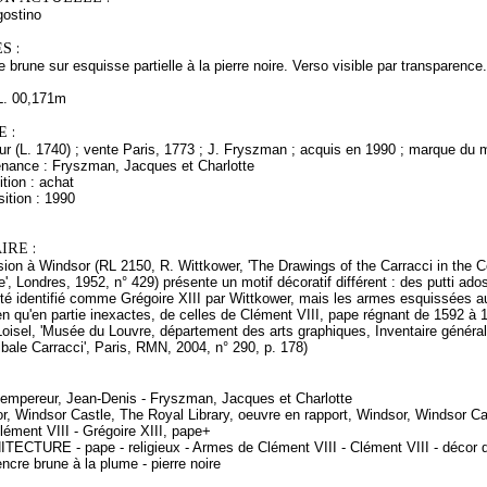
ostino
S :
 brune sur esquisse partielle à la pierre noire. Verso visible par transparenc
L. 00,171m
 :
ur (L. 1740) ; vente Paris, 1773 ; J. Fryszman ; acquis en 1990 ; marque du 
enance : Fryszman, Jacques et Charlotte
tion : achat
ition : 1990
RE :
sion à Windsor (RL 2150, R. Wittkower, 'The Drawings of the Carracci in the C
', Londres, 1952, n° 429) présente un motif décoratif différent : des putti ado
été identifié comme Grégoire XIII par Wittkower, mais les armes esquissées 
en qu'en partie inexactes, de celles de Clément VIII, pape régnant de 1592 à 
Loisel, 'Musée du Louvre, département des arts graphiques, Inventaire général 
bale Carracci', Paris, RMN, 2004, n° 290, p. 178)
 Lempereur, Jean-Denis - Fryszman, Jacques et Charlotte
r, Windsor Castle, The Royal Library, oeuvre en rapport, Windsor, Windsor Ca
ément VIII - Grégoire XIII, pape+
TECTURE - pape - religieux - Armes de Clément VIII - Clément VIII - décor d'
ncre brune à la plume - pierre noire