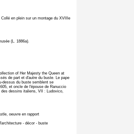
e. Collé en plein sur un montage du XVIIIe
musée (L. 1886a).
ollection of Her Majesty the Queen at
ssés de part et d'autre du buste. Le pape
au-dessus du buste semblent se
1605, et oncle de l'épouse de Ranuccio
des dessins italiens, VII : Ludovico,
stle, oeuvre en rapport
architecture - décor - buste