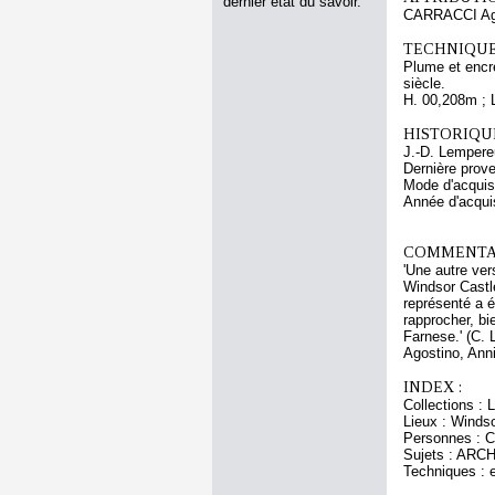
dernier état du savoir.
CARRACCI Ag
TECHNIQUE
Plume et encre
siècle.
H. 00,208m ; 
HISTORIQUE
J.-D. Lempere
Dernière prov
Mode d'acquisi
Année d'acquis
COMMENTAI
'Une autre ver
Windsor Castle
représenté a 
rapprocher, bi
Farnese.' (C. 
Agostino, Anni
INDEX :
Collections :
Lieux : Windso
Personnes : Cl
Sujets : ARCHI
Techniques : e