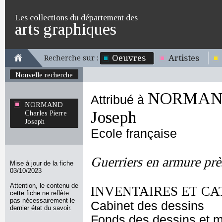
Les collections du département des
arts graphiques
Oeuvres
Artistes
Recherche sur :
Nouvelle recherche
NORMAND 
Attribué à
NORMAND
Joseph
Charles Pierre
Joseph
Ecole française
Guerriers en armure prè
Mise à jour de la fiche
03/10/2023
Attention, le contenu de
INVENTAIRES ET CA
cette fiche ne reflète
pas nécessairement le
Cabinet des dessins
dernier état du savoir.
Fonds des dessins et m