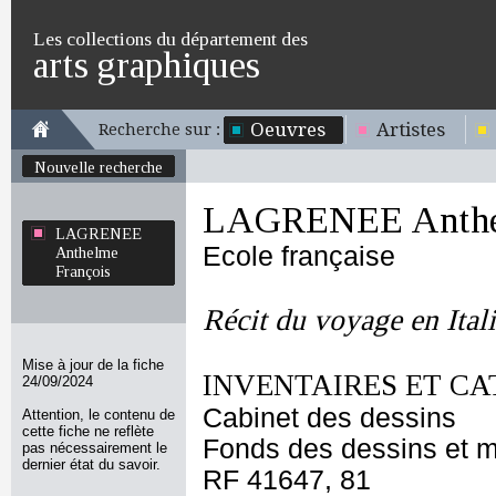
Les collections du département des
arts graphiques
Oeuvres
Artistes
Recherche sur :
Nouvelle recherche
LAGRENEE Anthel
LAGRENEE
Ecole française
Anthelme
François
Récit du voyage en Ital
Mise à jour de la fiche
INVENTAIRES ET CA
24/09/2024
Cabinet des dessins
Attention, le contenu de
cette fiche ne reflète
Fonds des dessins et m
pas nécessairement le
dernier état du savoir.
RF 41647, 81