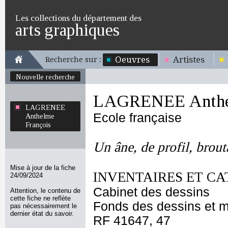
Les collections du département des
arts graphiques
Oeuvres
Artistes
Recherche sur :
Nouvelle recherche
LAGRENEE Anthel
LAGRENEE
Ecole française
Anthelme
François
Un âne, de profil, brout
Mise à jour de la fiche
INVENTAIRES ET CA
24/09/2024
Cabinet des dessins
Attention, le contenu de
cette fiche ne reflète
Fonds des dessins et m
pas nécessairement le
dernier état du savoir.
RF 41647, 47