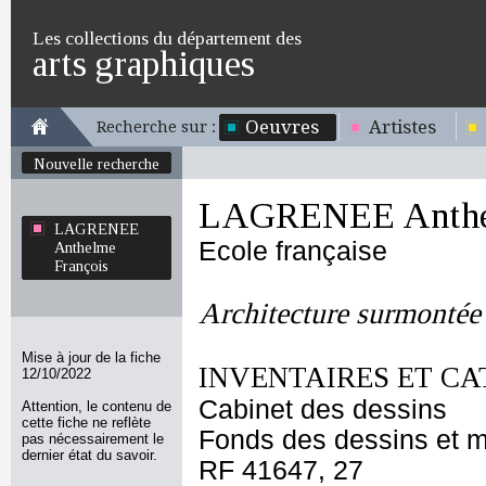
Les collections du département des
arts graphiques
Oeuvres
Artistes
Recherche sur :
Nouvelle recherche
LAGRENEE Anthel
LAGRENEE
Ecole française
Anthelme
François
Architecture surmontée 
Mise à jour de la fiche
INVENTAIRES ET CA
12/10/2022
Cabinet des dessins
Attention, le contenu de
cette fiche ne reflète
Fonds des dessins et m
pas nécessairement le
dernier état du savoir.
RF 41647, 27