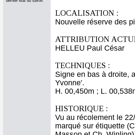
dernier état du savoir.
LOCALISATION :
Nouvelle réserve des p
ATTRIBUTION ACTUE
HELLEU Paul César
TECHNIQUES :
Signe en bas à droite, 
Yvonne'.
H. 00,450m ; L. 00,538
HISTORIQUE :
Vu au récolement le 22
marqué sur étiquette (
Masson et Ch. Winling)