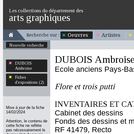
Les collections du département des
arts graphiques
Oeuvres
Artistes
Recherche sur :
Nouvelle recherche
DUBOIS Ambrois
DUBOIS
Ecole anciens Pays-Ba
Ambroise
Fiches
d'expositions (2)
Flore et trois putti
INVENTAIRES ET CA
Mise à jour de la fiche
Cabinet des dessins
14/02/2024
Fonds des dessins et m
Attention, le contenu de
cette fiche ne reflète
RF 41479, Recto
pas nécessairement le