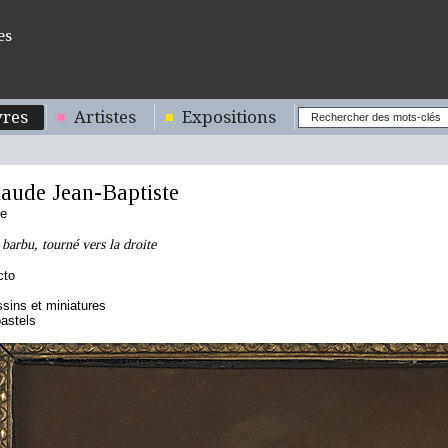
es
res
Artistes
Expositions
aude Jean-Baptiste
se
arbu, tourné vers la droite
cto
sins et miniatures
astels