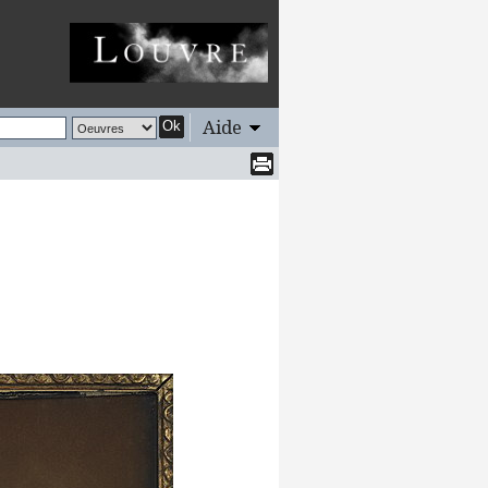
Aide
Ok