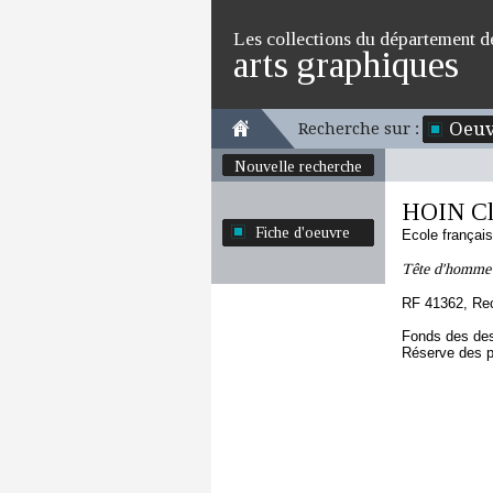
Les collections du département d
arts graphiques
Oeuv
Recherche sur :
Nouvelle recherche
HOIN Cl
Fiche d'oeuvre
Ecole françai
Tête d'homme b
RF 41362, Re
Fonds des des
Réserve des p