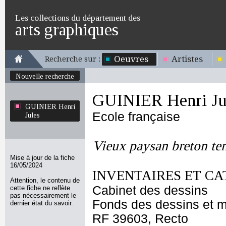
Les collections du département des
arts graphiques
Oeuvres
Artistes
Recherche sur :
Nouvelle recherche
GUINIER Henri Ju
GUINIER Henri
Ecole française
Jules
Vieux paysan breton ten
Mise à jour de la fiche
16/05/2024
INVENTAIRES ET CA
Attention, le contenu de
Cabinet des dessins
cette fiche ne reflète
pas nécessairement le
Fonds des dessins et m
dernier état du savoir.
RF 39603, Recto