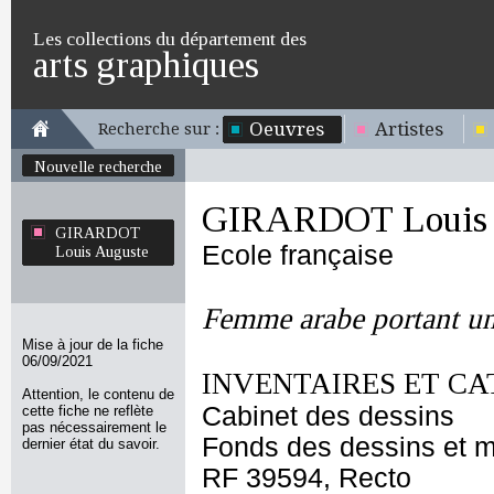
Les collections du département des
arts graphiques
Oeuvres
Artistes
Recherche sur :
Nouvelle recherche
GIRARDOT Louis 
GIRARDOT
Ecole française
Louis Auguste
Femme arabe portant un 
Mise à jour de la fiche
06/09/2021
INVENTAIRES ET CA
Attention, le contenu de
Cabinet des dessins
cette fiche ne reflète
pas nécessairement le
Fonds des dessins et m
dernier état du savoir.
RF 39594, Recto