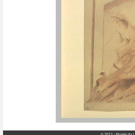
© 2012 - Musée du L