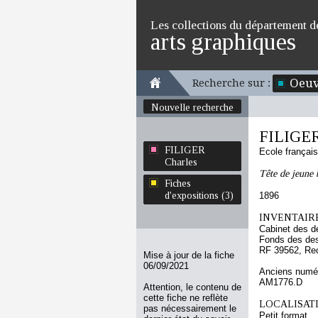
Les collections du département d
arts graphiques
Oeuv
Recherche sur :
Nouvelle recherche
FILIGER
FILIGER
Ecole françai
Charles
Tête de jeune 
Fiches
d'expositions (3)
1896
INVENTAIRE
Cabinet des d
Fonds des des
RF 39562, Re
Mise à jour de la fiche
06/09/2021
Anciens numér
AM1776.D
Attention, le contenu de
cette fiche ne reflète
LOCALISATI
pas nécessairement le
Petit format