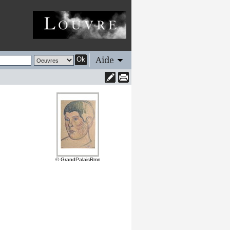
Aide
Ok
© GrandPalaisRmn