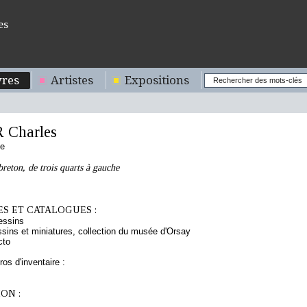
es
res
Artistes
Expositions
 Charles
se
breton, de trois quarts à gauche
S ET CATALOGUES :
essins
sins et miniatures, collection du musée d'Orsay
cto
os d'inventaire :
ON :