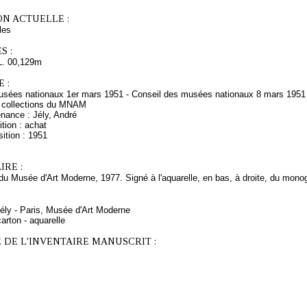
ON ACTUELLE :
les
S :
L. 00,129m
 :
sées nationaux 1er mars 1951 - Conseil des musées nationaux 8 mars 1951 - 
 collections du MNAM
nance : Jély, André
tion : achat
ition : 1951
RE :
u Musée d'Art Moderne, 1977. Signé à l'aquarelle, en bas, à droite, du mon
Jély - Paris, Musée d'Art Moderne
arton - aquarelle
 DE L'INVENTAIRE MANUSCRIT :