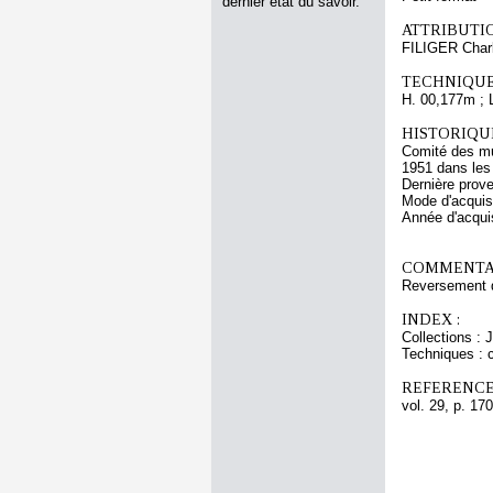
dernier état du savoir.
ATTRIBUTI
FILIGER Char
TECHNIQUE
H. 00,177m ; 
HISTORIQUE
Comité des mu
1951 dans les
Dernière prove
Mode d'acquisi
Année d'acquis
COMMENTAI
Reversement d
INDEX :
Collections : 
Techniques : c
REFERENCE
vol. 29, p. 170