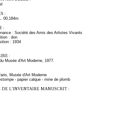
el
S :
L. 00,184m
 :
enance : Société des Amis des Artistes Vivants
tion : don
ition : 1934
RE :
du Musée d'Art Moderne, 1977.
Paris, Musée d'Art Moderne
estompe - papier calque - mine de plomb
 DE L'INVENTAIRE MANUSCRIT :