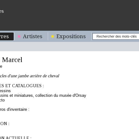
es
res
Artistes
Expositions
 Marcel
se
les d'une jambe arrière de cheval
S ET CATALOGUES :
essins
sins et miniatures, collection du musée d'Orsay
cto
os d'inventaire :
ON :
ON ACTUELLE :