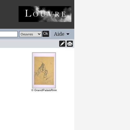
Aide
Ok
© GrandPalaisRmn