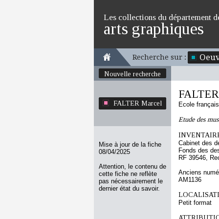
Les collections du département d
arts graphiques
Oeuv
Recherche sur :
Nouvelle recherche
FALTER
FALTER Marcel
Ecole françai
Etude des musc
INVENTAIRE
Cabinet des d
Mise à jour de la fiche
Fonds des des
08/04/2025
RF 39546, Re
Attention, le contenu de
Anciens numér
cette fiche ne reflète
AM1136
pas nécessairement le
dernier état du savoir.
LOCALISATI
Petit format
ATTRIBUTI