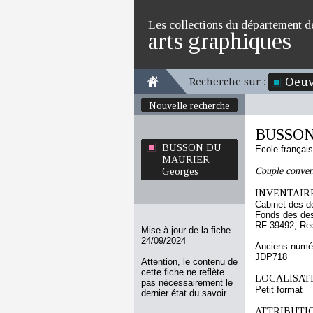
Les collections du département d
arts graphiques
Oeuv
Recherche sur :
Nouvelle recherche
BUSSON
BUSSON DU
Ecole françai
MAURIER
Couple conver
Georges
INVENTAIRE
Cabinet des d
Fonds des des
RF 39492, Re
Mise à jour de la fiche
24/09/2024
Anciens numér
JDP718
Attention, le contenu de
cette fiche ne reflète
LOCALISATI
pas nécessairement le
Petit format
dernier état du savoir.
ATTRIBUTI