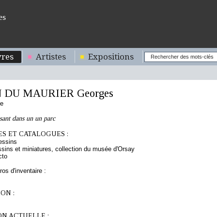
es
res
Artistes
Expositions
 DU MAURIER Georges
se
sant dans un un parc
S ET CATALOGUES :
essins
sins et miniatures, collection du musée d'Orsay
cto
os d'inventaire :
ON :
ON ACTUELLE :