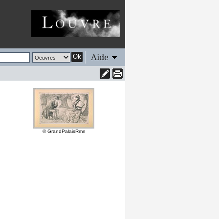
Aide
Ok
© GrandPalaisRmn