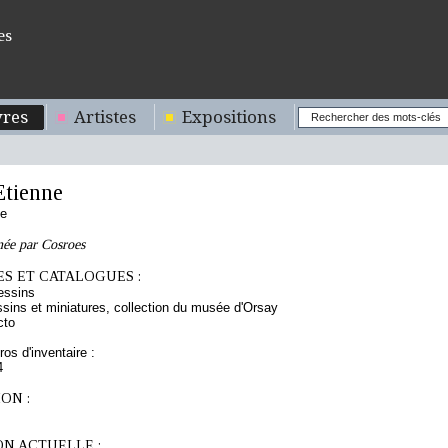
es
res
Artistes
Expositions
tienne
se
née par Cosroes
S ET CATALOGUES :
essins
sins et miniatures, collection du musée d'Orsay
cto
os d'inventaire :
4
ON :
ON ACTUELLE :