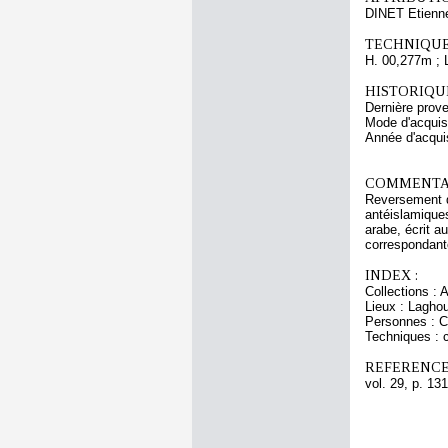
DINET Etienn
TECHNIQUE
H. 00,277m ; 
HISTORIQUE
Dernière prov
Mode d'acquisi
Année d'acquis
COMMENTAI
Reversement du
antéislamiques
arabe, écrit a
correspondant
INDEX :
Collections :
Lieux : Lagho
Personnes : C
Techniques : cr
REFERENCE
vol. 29, p. 131