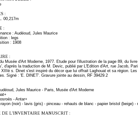
e
S :
L. 00,217m
 :
enance : Audéoud, Jules Maurice
tion : legs
ition : 1908
RE :
 Musée d'Art Moderne, 1977. Etude pour l'illustration de la page 89, du livr
', d'après la traduction de M. Devic, publié par L'Edition d'Art, rue Jacob, Pa
u XIIIè s. Dinet s'est inspiré du décor que lui offrait Laghouat et sa région.
es. Signé : 'E. DINET'. Gravure jointe au dessin, RF 39429.2
 Audéoud, Jules Maurice - Paris, Musée d'Art Moderne
uat+
osroès - Antar+
ayon (noir) - lavis (gris) - pinceau - rehauts de blanc - papier bristol (beige) 
 DE L'INVENTAIRE MANUSCRIT :