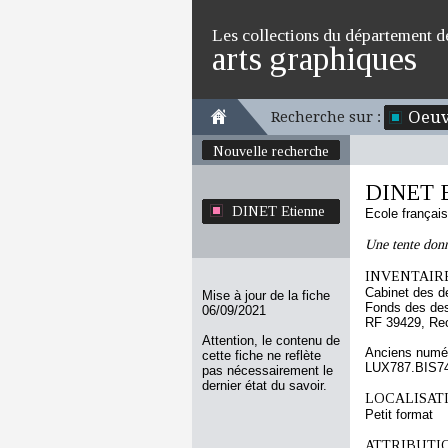
Les collections du département d
arts graphiques
Oeuv
Recherche sur :
Nouvelle recherche
DINET E
DINET Etienne
Ecole françai
Une tente don
INVENTAIRE
Cabinet des d
Mise à jour de la fiche
Fonds des des
06/09/2021
RF 39429, Re
Attention, le contenu de
Anciens numér
cette fiche ne reflète
LUX787.BIS7
pas nécessairement le
dernier état du savoir.
LOCALISATI
Petit format
ATTRIBUTI