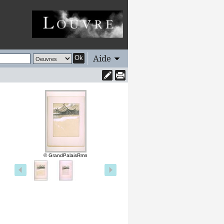
Aide
Ok
© GrandPalaisRmn